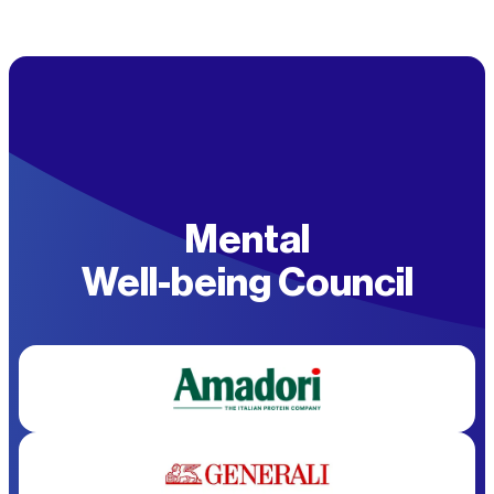
D'Ascenzo
Scrittrice e giornalista
de Il Sole 24 Ore
Mental
Well-being Council